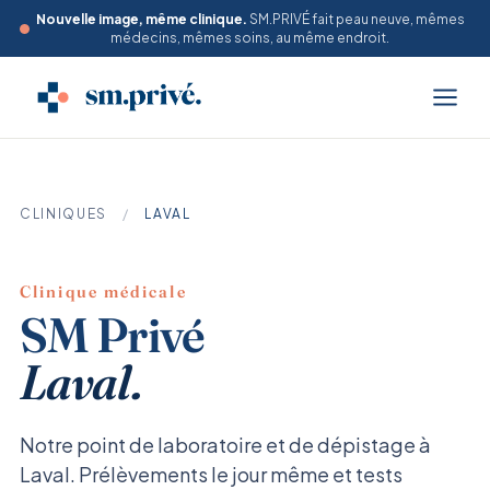
Nouvelle image, même clinique.
SM.PRIVÉ fait peau neuve, mêmes
médecins, mêmes soins, au même endroit.
CLINIQUES
/
LAVAL
Clinique médicale
SM Privé
Laval.
Notre point de laboratoire et de dépistage à
Laval. Prélèvements le jour même et tests