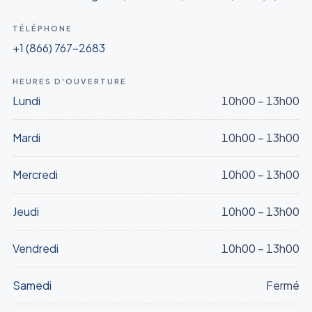
TÉLÉPHONE
Dépistage Herpès
$290
+1 (866) 767-2683
RÉSERVER
HEURES D'OUVERTURE
Lundi
10h00 – 13h00
Dépistage VIH
$120
RÉSERVER
Mardi
10h00 – 13h00
Mercredi
10h00 – 13h00
Dépistage syphilis
$80
RÉSERVER
Jeudi
10h00 – 13h00
Vendredi
10h00 – 13h00
Strep A
$150
RÉSERVER
Samedi
Fermé