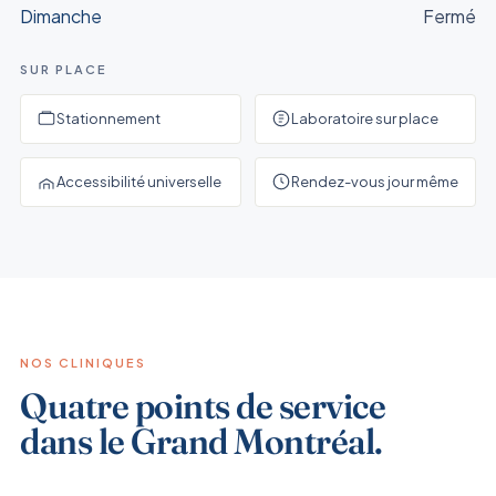
Dimanche
Fermé
Trichomonase
$150
RÉSERVER
SUR PLACE
Stationnement
Laboratoire sur place
Accessibilité universelle
Rendez-vous jour même
NOS CLINIQUES
Quatre points de service
dans le Grand Montréal.