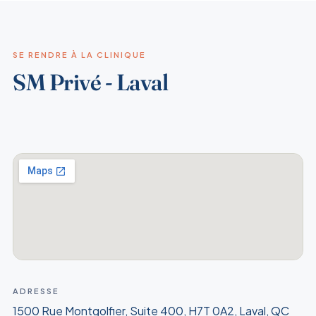
RÉSERVER
Avancé
$289
SE RENDRE À LA CLINIQUE
SM Privé - Laval
RÉSERVER
Essentiel + Protection
$199
RÉSERVER
Ultime
$419
RÉSERVER
Culture d’urine
$100
ADRESSE
RÉSERVER
1500 Rue Montgolfier, Suite 400, H7T 0A2, Laval, QC